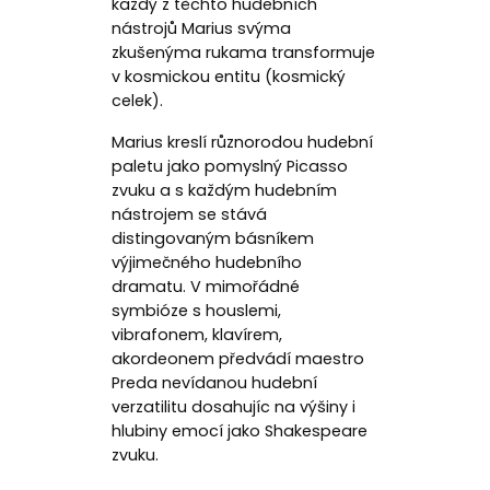
každý z těchto hudebních
nástrojů Marius svýma
zkušenýma rukama transformuje
v kosmickou entitu (kosmický
celek).
Marius kreslí různorodou hudební
paletu jako pomyslný Picasso
zvuku a s každým hudebním
nástrojem se stává
distingovaným básníkem
výjimečného hudebního
dramatu. V mimořádné
symbióze s houslemi,
vibrafonem, klavírem,
akordeonem předvádí maestro
Preda nevídanou hudební
verzatilitu dosahujíc na výšiny i
hlubiny emocí jako Shakespeare
zvuku.