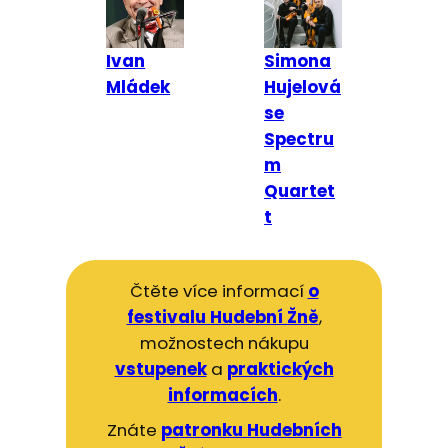
Ivan
Simona
Mládek
Hujelová
se
Spectru
m
Quartet
t
Čtěte více informací
o
festivalu Hudební Žně
,
možnostech nákupu
vstupenek
a
praktických
informacích
.
Znáte
patronku Hudebních