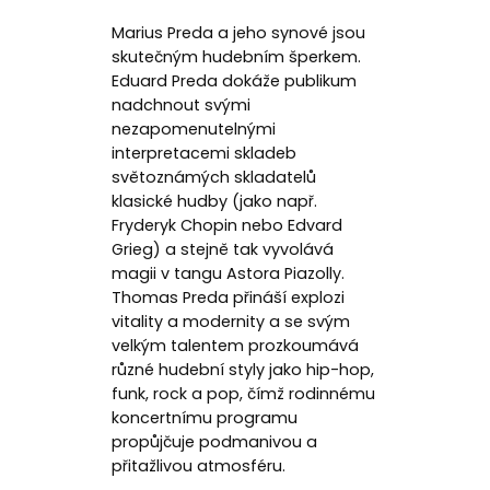
Marius Preda a jeho synové jsou
skutečným hudebním šperkem.
Eduard Preda dokáže publikum
nadchnout svými
nezapomenutelnými
interpretacemi skladeb
světoznámých skladatelů
klasické hudby (jako např.
Fryderyk Chopin nebo Edvard
Grieg) a stejně tak vyvolává
magii v tangu Astora Piazolly.
Thomas Preda přináší explozi
vitality a modernity a se svým
velkým talentem prozkoumává
různé hudební styly jako hip-hop,
funk, rock a pop, čímž rodinnému
koncertnímu programu
propůjčuje podmanivou a
přitažlivou atmosféru.