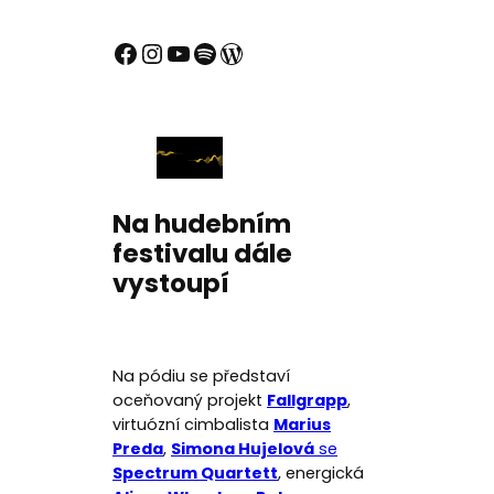
Facebook
Instagram
YouTube
Spotify
WordPress
Na hudebním
festivalu dále
vystoupí
Na pódiu se představí
oceňovaný projekt
Fallgrapp
,
virtuózní cimbalista
Marius
Preda
,
Simona Hujelová
se
Spectrum Quartett
, energická