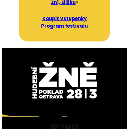
Žní, Elišku
?
Koupit vstupenky
Program festivalu
Facebook
Instagram
https://www.youtube.com/playlist?list=PLHXtsNQKyeH-2TE1IsLFcjCpqut3aRJ7B
Spotify