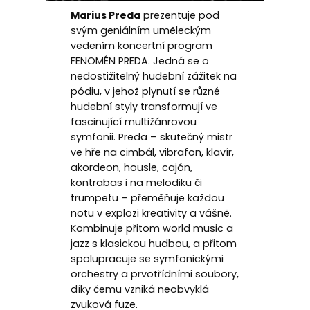
Marius Preda
prezentuje pod
svým geniálním uměleckým
vedením koncertní program
FENOMÉN PREDA. Jedná se o
nedostižitelný hudební zážitek na
pódiu, v jehož plynutí se různé
hudební styly transformují ve
fascinující multižánrovou
symfonii. Preda – skutečný mistr
ve hře na cimbál, vibrafon, klavír,
akordeon, housle, cajón,
kontrabas i na melodiku či
trumpetu – přeměňuje každou
notu v explozi kreativity a vášně.
Kombinuje přitom world music a
jazz s klasickou hudbou, a přitom
spolupracuje se symfonickými
orchestry a prvotřídními soubory,
díky čemu vzniká neobvyklá
zvuková fuze.