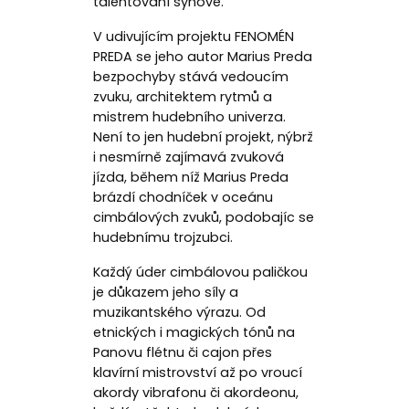
talentovaní synové.
V udivujícím projektu FENOMÉN
PREDA se jeho autor Marius Preda
bezpochyby stává vedoucím
zvuku, architektem rytmů a
mistrem hudebního univerza.
Není to jen hudební projekt, nýbrž
i nesmírně zajímavá zvuková
jízda, během níž Marius Preda
brázdí chodníček v oceánu
cimbálových zvuků, podobajíc se
hudebnímu trojzubci.
Každý úder cimbálovou paličkou
je důkazem jeho síly a
muzikantského výrazu. Od
etnických i magických tónů na
Panovu flétnu či cajon přes
klavírní mistrovství až po vroucí
akordy vibrafonu či akordeonu,