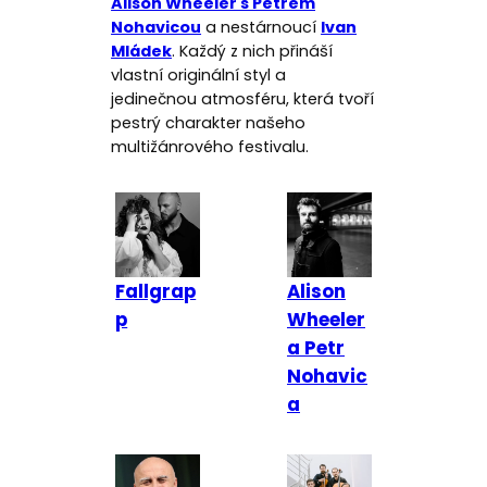
Alison Wheeler s Petrem
Nohavicou
a nestárnoucí
Ivan
Mládek
. Každý z nich přináší
vlastní originální styl a
jedinečnou atmosféru, která tvoří
pestrý charakter našeho
multižánrového festivalu.
Fallgrap
Alison
p
Wheeler
a Petr
Nohavic
a