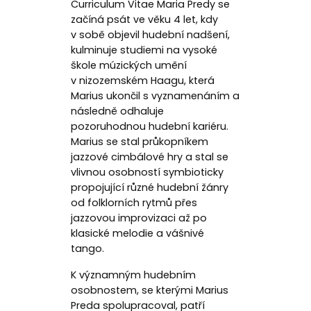
Curriculum Vitae Maria Predy se
začíná psát ve věku 4 let, kdy
v sobě objevil hudební nadšení,
kulminuje studiemi na vysoké
škole múzických umění
v nizozemském Haagu, která
Marius ukončil s vyznamenáním a
následně odhaluje
pozoruhodnou hudební kariéru.
Marius se stal průkopníkem
jazzové cimbálové hry a stal se
vlivnou osobností symbioticky
propojující různé hudební žánry
od folklorních rytmů přes
jazzovou improvizaci až po
klasické melodie a vášnivé
tango.
K významným hudebním
osobnostem, se kterými Marius
Preda spolupracoval, patří