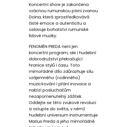
Koncertní show je zakončena
vzácnou rumunskou písní zvanou
Doina, která zprostředkovává
čisté emoce a autenticitu a
oslavuje bohatství rumunské
lidové muziky.
FENOMÉN PREDA není jen
koncertní program, ale i hudební
dobrodružství překračující
hranice stylů i času. Toto
mimořádné dílo zdůrazňuje sílu
vzájemného (rodinného)
muzicírování i přání inovace a
nabízí posluchačům
nezapomenutelný zážitek.
Oddejte se této zvukové revoluci
a vstupte do světa, v němž
hudební universum instrumentuje
Marius Preda a jeho mimořádně